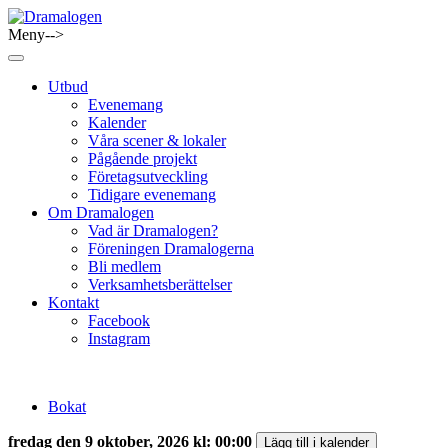
Skip
to
Meny-->
Dramalogen
Dialog med flera verktyg
content
Utbud
Evenemang
Kalender
Våra scener & lokaler
Pågående projekt
Företagsutveckling
Tidigare evenemang
Om Dramalogen
Vad är Dramalogen?
Föreningen Dramalogerna
Bli medlem
Verksamhetsberättelser
Kontakt
Facebook
Instagram
Bokat
fredag den 9 oktober, 2026 kl: 00:00
Lägg till i kalender