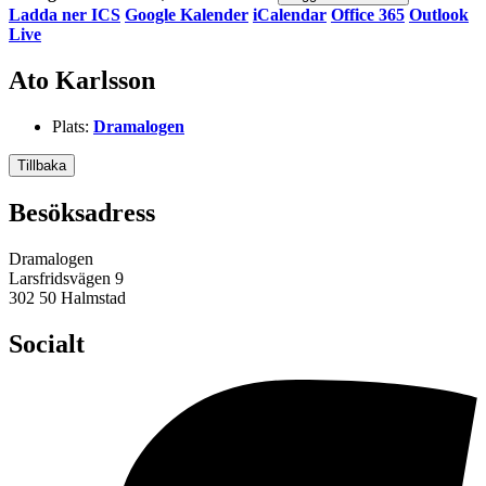
Ladda ner ICS
Google Kalender
iCalendar
Office 365
Outlook
Live
Ato Karlsson
Plats:
Dramalogen
Tillbaka
Besöksadress
Dramalogen
Larsfridsvägen 9
302 50 Halmstad
Socialt