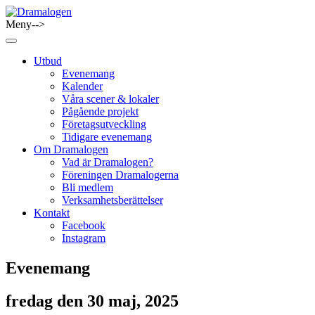
Skip
to
Meny-->
Dramalogen
Dialog med flera verktyg
content
Utbud
Evenemang
Kalender
Våra scener & lokaler
Pågående projekt
Företagsutveckling
Tidigare evenemang
Om Dramalogen
Vad är Dramalogen?
Föreningen Dramalogerna
Bli medlem
Verksamhetsberättelser
Kontakt
Facebook
Instagram
Evenemang
fredag den 30 maj, 2025