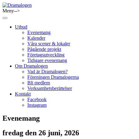
Skip
to
Meny-->
Dramalogen
Dialog med flera verktyg
content
Utbud
Evenemang
Kalender
Våra scener & lokaler
Pågående projekt
Företagsutveckling
Tidigare evenemang
Om Dramalogen
Vad är Dramalogen?
Föreningen Dramalogerna
Bli medlem
Verksamhetsberättelser
Kontakt
Facebook
Instagram
Evenemang
fredag den 26 juni, 2026