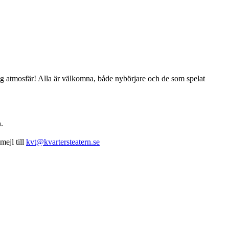
trygg atmosfär! Alla är välkomna, både nybörjare och de som spelat
.
mejl till
kvt@kvartersteatern.se