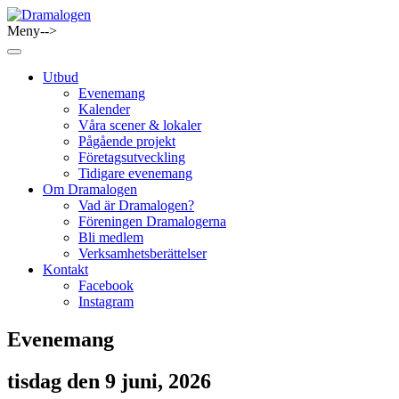
Skip
to
Meny-->
Dramalogen
Dialog med flera verktyg
content
Utbud
Evenemang
Kalender
Våra scener & lokaler
Pågående projekt
Företagsutveckling
Tidigare evenemang
Om Dramalogen
Vad är Dramalogen?
Föreningen Dramalogerna
Bli medlem
Verksamhetsberättelser
Kontakt
Facebook
Instagram
Evenemang
tisdag den 9 juni, 2026