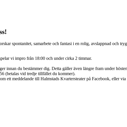
ss!
utforskar spontanitet, samarbete och fantasi i en rolig, avslappnad och 
spelar vi impro från 18:00 och under cirka 2 timmar.
nger innan du bestämmer dig. Detta gäller även längre fram under hösten
6 (betalas vid tredje tillfället du kommer).
nom ett meddelande till Halmstads Kvartersteater på Facebook, eller via 