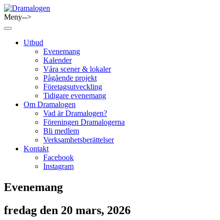
Skip
to
Meny-->
Dramalogen
Dialog med flera verktyg
content
Utbud
Evenemang
Kalender
Våra scener & lokaler
Pågående projekt
Företagsutveckling
Tidigare evenemang
Om Dramalogen
Vad är Dramalogen?
Föreningen Dramalogerna
Bli medlem
Verksamhetsberättelser
Kontakt
Facebook
Instagram
Evenemang
fredag den 20 mars, 2026