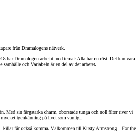
kapare från Dramalogens nätverk.
2018 har Dramalogen arbetat med temat: Alla har en röst. Det kan vara
nde samhälle och Variabeln är en del av det arbetet.
n. Med sin färgstarka charm, oborstade tunga och noll filter river vi
ka mycket igenkänning på livet som vanligt.
 ja – killar får också komma. Välkommen till Kirsty Armstrong – For the