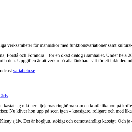
ga verksamheter för människor med funktionsvariationer samt kulturs
ssna, Förstå och Förändra – för en ökad dialog i samhället. Under hela 
 lufta den. Uppgiften är att verkar på alla tänkbara sätt för ett inkludera
 podcast
variabeln.se
kastat sig rakt ner i tjejernas ringhörna som en konfettikanon på koffei
skriser. Nu kliver hon upp på scen igen – knasigare, roligare och med li
st Kirsty själv. Det är högljutt, stökigt och oemotståndligt kaosigt. Och