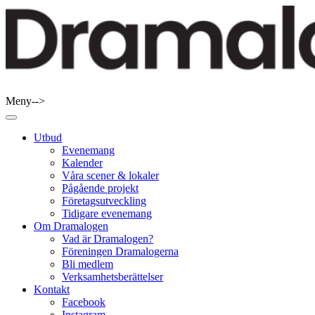
Skip
to
content
Meny-->
Dramalogen
Dialog med flera verktyg
Utbud
Evenemang
Kalender
Våra scener & lokaler
Pågående projekt
Företagsutveckling
Tidigare evenemang
Om Dramalogen
Vad är Dramalogen?
Föreningen Dramalogerna
Bli medlem
Verksamhetsberättelser
Kontakt
Facebook
Instagram