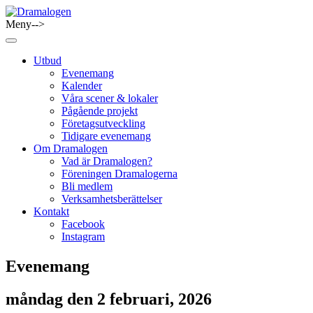
Skip
to
Meny-->
Dramalogen
Dialog med flera verktyg
content
Utbud
Evenemang
Kalender
Våra scener & lokaler
Pågående projekt
Företagsutveckling
Tidigare evenemang
Om Dramalogen
Vad är Dramalogen?
Föreningen Dramalogerna
Bli medlem
Verksamhetsberättelser
Kontakt
Facebook
Instagram
Evenemang
måndag den 2 februari, 2026