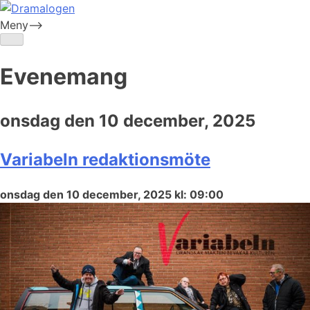
Skip
to
Meny-->
Dramalogen
Dialog med flera verktyg
content
Evenemang
onsdag den 10 december, 2025
Variabeln redaktionsmöte
onsdag den 10 december, 2025 kl: 09:00