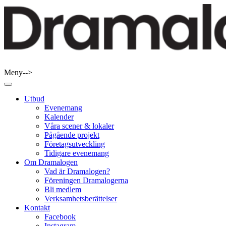
Skip
to
content
Meny-->
Dramalogen
Dialog med flera verktyg
Utbud
Evenemang
Kalender
Våra scener & lokaler
Pågående projekt
Företagsutveckling
Tidigare evenemang
Om Dramalogen
Vad är Dramalogen?
Föreningen Dramalogerna
Bli medlem
Verksamhetsberättelser
Kontakt
Facebook
Instagram