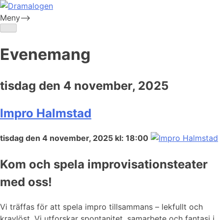
Skip
to
Meny-->
Dramalogen
Dialog med flera verktyg
content
Evenemang
tisdag den 4 november, 2025
Impro Halmstad
tisdag den 4 november, 2025 kl: 18:00
Kom och spela improvisationsteater
med oss!
Vi träffas för att spela impro tillsammans – lekfullt och
kravlöst. Vi utforskar spontanitet, samarbete och fantasi i