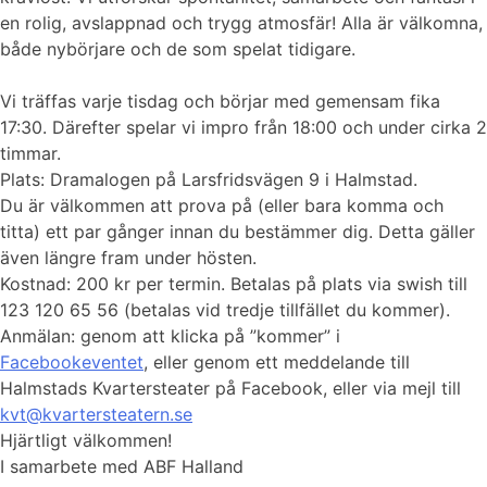
en rolig, avslappnad och trygg atmosfär! Alla är välkomna,
både nybörjare och de som spelat tidigare.
Vi träffas varje tisdag och börjar med gemensam fika
17:30. Därefter spelar vi impro från 18:00 och under cirka 2
timmar.
Plats: Dramalogen på Larsfridsvägen 9 i Halmstad.
Du är välkommen att prova på (eller bara komma och
titta) ett par gånger innan du bestämmer dig. Detta gäller
även längre fram under hösten.
Kostnad: 200 kr per termin. Betalas på plats via swish till
123 120 65 56 (betalas vid tredje tillfället du kommer).
Anmälan: genom att klicka på ”kommer” i
Facebookeventet
, eller genom ett meddelande till
Halmstads Kvartersteater på Facebook, eller via mejl till
kvt@kvartersteatern.se
Hjärtligt välkommen!
I samarbete med ABF Halland