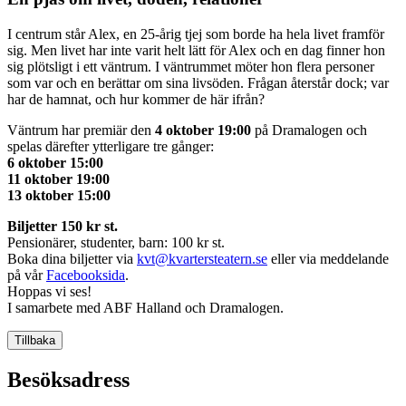
I centrum står Alex, en 25-årig tjej som borde ha hela livet framför
sig. Men livet har inte varit helt lätt för Alex och en dag finner hon
sig plötsligt i ett väntrum. I väntrummet möter hon flera personer
som var och en berättar om sina livsöden. Frågan återstår dock; var
har de hamnat, och hur kommer de här ifrån?
Väntrum har premiär den
4 oktober 19:00
på Dramalogen och
spelas därefter ytterligare tre gånger:
6 oktober 15:00
11 oktober 19:00
13 oktober 15:00
Biljetter 150 kr st.
Pensionärer, studenter, barn: 100 kr st.
Boka dina biljetter via
kvt@kvartersteatern.se
eller via meddelande
på vår
Facebooksida
.
Hoppas vi ses!
I samarbete med ABF Halland och Dramalogen.
Tillbaka
Besöksadress