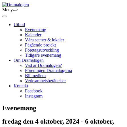
Skip
to
Meny-->
Dramalogen
Dialog med flera verktyg
content
Utbud
Evenemang
Kalender
Våra scener & lokaler
Pågående projekt
Företagsutveckling
Tidigare evenemang
Om Dramalogen
Vad är Dramalogen?
Föreningen Dramalogerna
Bli medlem
Verksamhetsberättelser
Kontakt
Facebook
Instagram
Evenemang
fredag den 4 oktober, 2024 - 6 oktober,